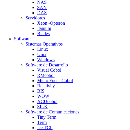
NAS
SAN
DAS
Servidores
Xeon -Opteron
Itanium
Blades
Software
Sistemas Operativos
Linux
Unix
Windows
Software de Desarrollo
Visual Cobol
RMcobol
Micro Focus Cobol
Relativity
BIS
WOW
ACUcobol
SILK
Software de Comunicaciones
Tiny Term
Term
Ice TCP