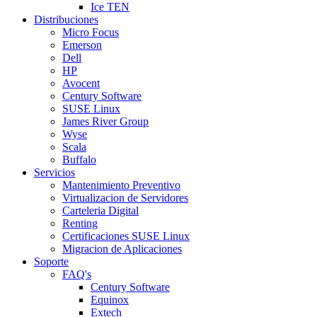
Ice TEN
Distribuciones
Micro Focus
Emerson
Dell
HP
Avocent
Century Software
SUSE Linux
James River Group
Wyse
Scala
Buffalo
Servicios
Mantenimiento Preventivo
Virtualizacion de Servidores
Carteleria Digital
Renting
Certificaciones SUSE Linux
Migracion de Aplicaciones
Soporte
FAQ's
Century Software
Equinox
Extech