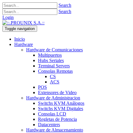
Search
Search
Login
Toggle navigation
Inicio
Hardware
Hardware de Comunicaciones
Multipuertos
Hubs Seriales
Terminal Servers
Consolas Remotas
CS
ACS
POS
Extensores de Video
Hardware de Administracion
Switchs KVM Análogos
Switchs KVM Digitales
Consolas LCD
Regletas de Potencia
Datacenters
Hardware de Almacenamiento