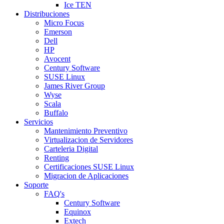
Ice TEN
Distribuciones
Micro Focus
Emerson
Dell
HP
Avocent
Century Software
SUSE Linux
James River Group
Wyse
Scala
Buffalo
Servicios
Mantenimiento Preventivo
Virtualizacion de Servidores
Carteleria Digital
Renting
Certificaciones SUSE Linux
Migracion de Aplicaciones
Soporte
FAQ's
Century Software
Equinox
Extech