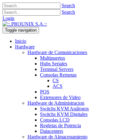
Search
Search
Login
Toggle navigation
Inicio
Hardware
Hardware de Comunicaciones
Multipuertos
Hubs Seriales
Terminal Servers
Consolas Remotas
CS
ACS
POS
Extensores de Video
Hardware de Administracion
Switchs KVM Análogos
Switchs KVM Digitales
Consolas LCD
Regletas de Potencia
Datacenters
Hardware de Almacenamiento