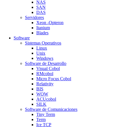
NAS
SAN
DAS
Servidores
Xeon -Opteron
Itanium
Blades
Software
Sistemas Operativos
Linux
Unix
Windows
Software de Desarrollo
Visual Cobol
RMcobol
Micro Focus Cobol
Relativity
BIS
WOW
ACUcobol
SILK
Software de Comunicaciones
Tiny Term
Term
Ice TCP