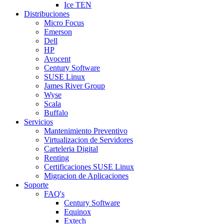
Ice TEN
Distribuciones
Micro Focus
Emerson
Dell
HP
Avocent
Century Software
SUSE Linux
James River Group
Wyse
Scala
Buffalo
Servicios
Mantenimiento Preventivo
Virtualizacion de Servidores
Carteleria Digital
Renting
Certificaciones SUSE Linux
Migracion de Aplicaciones
Soporte
FAQ's
Century Software
Equinox
Extech