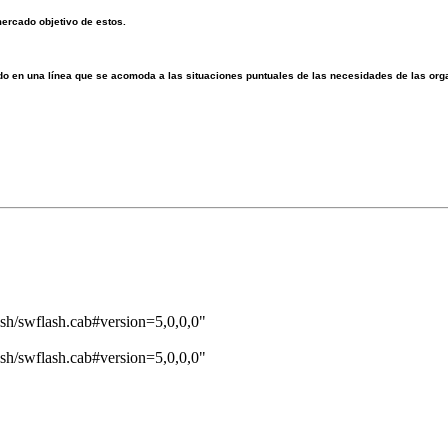
ercado objetivo de estos.
do en una línea que se acomoda a las situaciones puntuales de las necesidades de las or
h/swflash.cab#version=5,0,0,0"
h/swflash.cab#version=5,0,0,0"