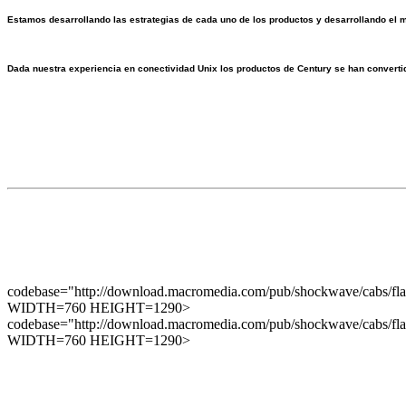
Estamos desarrollando las estrategias de cada uno de los productos y desarrollando el m
Dada nuestra experiencia en conectividad Unix los productos de Century se han converti
codebase="http://download.macromedia.com/pub/shockwave/cabs/flas
WIDTH=760 HEIGHT=1290>
codebase="http://download.macromedia.com/pub/shockwave/cabs/flas
WIDTH=760 HEIGHT=1290>