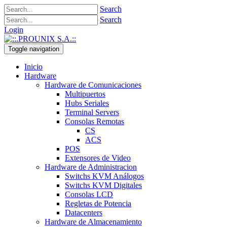
Search
Search
Login
Toggle navigation
Inicio
Hardware
Hardware de Comunicaciones
Multipuertos
Hubs Seriales
Terminal Servers
Consolas Remotas
CS
ACS
POS
Extensores de Video
Hardware de Administracion
Switchs KVM Análogos
Switchs KVM Digitales
Consolas LCD
Regletas de Potencia
Datacenters
Hardware de Almacenamiento