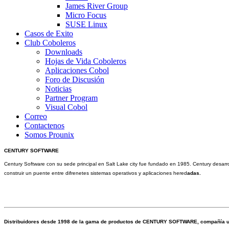
James River Group
Micro Focus
SUSE Linux
Casos de Exito
Club Coboleros
Downloads
Hojas de Vida Coboleros
Aplicaciones Cobol
Foro de Discusión
Noticias
Partner Program
Visual Cobol
Correo
Contactenos
Somos Prounix
CENTURY SOFTWARE
Century Software con su sede principal en Salt Lake city fue fundado en 1985. Century desar
construir un puente entre difrenetes sistemas operativos y aplicaciones hered
adas.
Distribuidores desde 1998 de la gama de productos de CENTURY SOFTWARE, compañía ubic