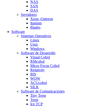
NAS
SAN
DAS
Servidores
Xeon -Opteron
Itanium
Blades
Software
Sistemas Operativos
Linux
Unix
Windows
Software de Desarrollo
Visual Cobol
RMcobol
Micro Focus Cobol
Relativity
BIS
WOW
ACUcobol
SILK
Software de Comunicaciones
Tiny Term
Term
Ice TCP