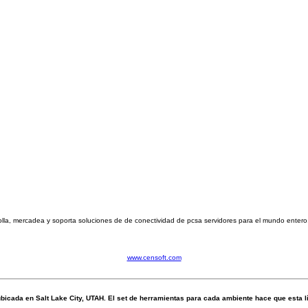
rolla, mercadea y soporta soluciones de de conectividad de pcsa servidores para el mundo ente
www.censoft.com
ada en Salt Lake City, UTAH. El set de herramientas para cada ambiente hace que esta 