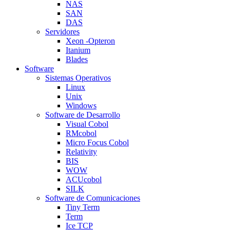
NAS
SAN
DAS
Servidores
Xeon -Opteron
Itanium
Blades
Software
Sistemas Operativos
Linux
Unix
Windows
Software de Desarrollo
Visual Cobol
RMcobol
Micro Focus Cobol
Relativity
BIS
WOW
ACUcobol
SILK
Software de Comunicaciones
Tiny Term
Term
Ice TCP