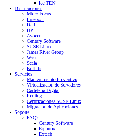
Ice TEN
Distribuciones
Micro Focus
Emerson
Dell
HP
Avocent
Century Software
SUSE Linux
James River Group
Wyse
Scala
Buffalo
Servicios
Mantenimiento Preventivo
Virtualizacion de Servidores
Carteleria Digital
Renting
Certificaciones SUSE Linux
Migracion de Aplicaciones
Soporte
FAQ's
Century Software
Equinox
Extech