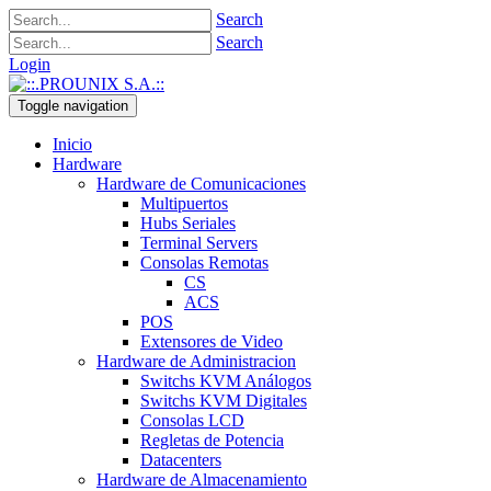
Search
Search
Login
Toggle navigation
Inicio
Hardware
Hardware de Comunicaciones
Multipuertos
Hubs Seriales
Terminal Servers
Consolas Remotas
CS
ACS
POS
Extensores de Video
Hardware de Administracion
Switchs KVM Análogos
Switchs KVM Digitales
Consolas LCD
Regletas de Potencia
Datacenters
Hardware de Almacenamiento