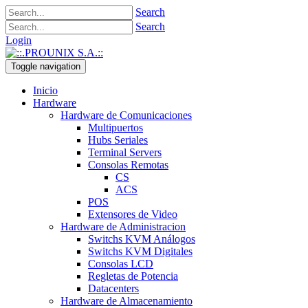
Search
Search
Login
Toggle navigation
Inicio
Hardware
Hardware de Comunicaciones
Multipuertos
Hubs Seriales
Terminal Servers
Consolas Remotas
CS
ACS
POS
Extensores de Video
Hardware de Administracion
Switchs KVM Análogos
Switchs KVM Digitales
Consolas LCD
Regletas de Potencia
Datacenters
Hardware de Almacenamiento