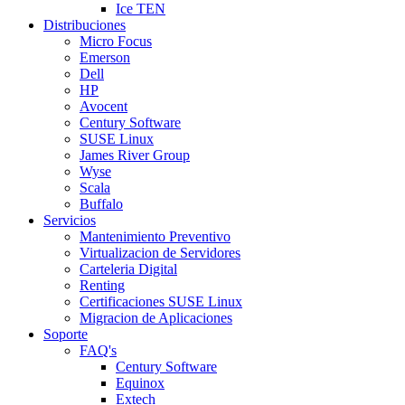
Ice TEN
Distribuciones
Micro Focus
Emerson
Dell
HP
Avocent
Century Software
SUSE Linux
James River Group
Wyse
Scala
Buffalo
Servicios
Mantenimiento Preventivo
Virtualizacion de Servidores
Carteleria Digital
Renting
Certificaciones SUSE Linux
Migracion de Aplicaciones
Soporte
FAQ's
Century Software
Equinox
Extech