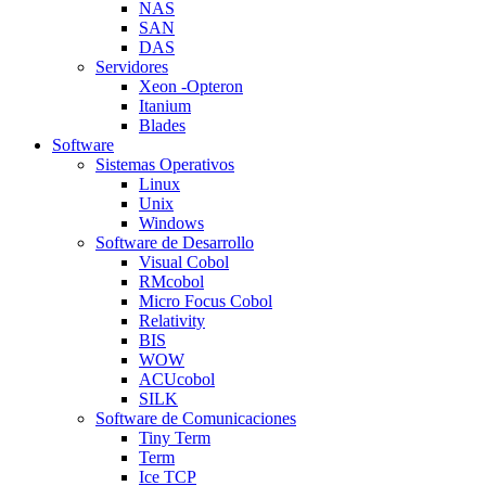
NAS
SAN
DAS
Servidores
Xeon -Opteron
Itanium
Blades
Software
Sistemas Operativos
Linux
Unix
Windows
Software de Desarrollo
Visual Cobol
RMcobol
Micro Focus Cobol
Relativity
BIS
WOW
ACUcobol
SILK
Software de Comunicaciones
Tiny Term
Term
Ice TCP